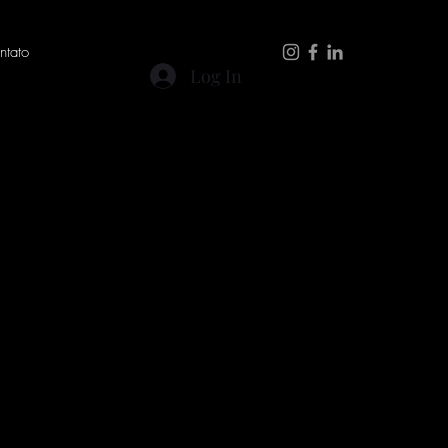
ntato
Log In