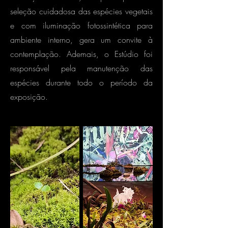
seleção cuidadosa das espécies vegetais
e com iluminação fotossintética para
ambiente interno, gera um convite à
contemplação. Ademais, o Estúdio foi
responsável pela manutenção das
espécies durante todo o período da
exposição.